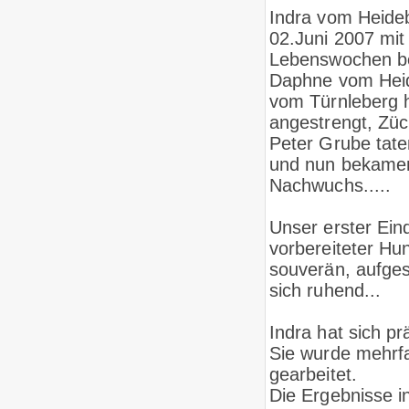
Indra vom Heideb
02.Juni 2007 mit
Lebenswochen be
Daphne vom Heid
vom Türnleberg 
angestrengt, Züc
Peter Grube tate
und nun bekamen
Nachwuchs.....
Unser erster Ein
vorbereiteter Hu
souverän, aufges
sich ruhend...
Indra hat sich pr
Sie wurde mehrfa
gearbeitet.
Die Ergebnisse i