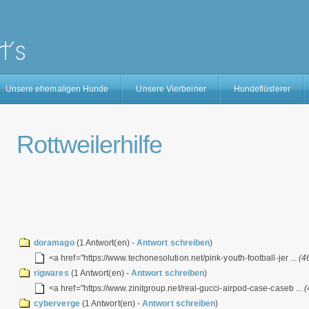
Unsere ehemaligen Hunde
Unsere Vierbeiner
Hundeflüsterer
Rottweilerhilfe
doramago
(1 Antwort(en) -
Antwort schreiben
)
<a href="https://www.techonesolution.net/pink-youth-football-jer ...
(4
rigwares
(1 Antwort(en) -
Antwort schreiben
)
<a href="https://www.zinitgroup.net/real-gucci-airpod-case-caseb ...
(
cyberverge
(1 Antwort(en) -
Antwort schreiben
)