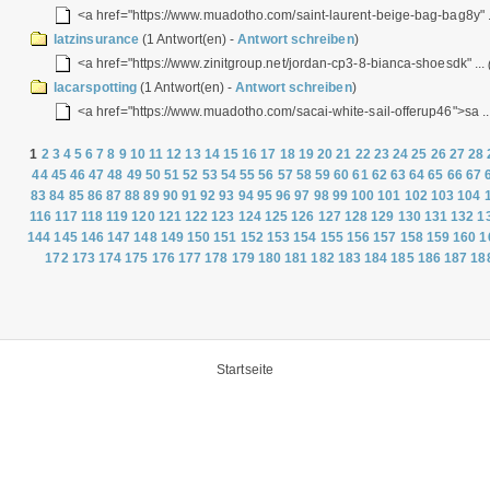
<a href="https://www.muadotho.com/saint-laurent-beige-bag-bag8y" .
latzinsurance
(1 Antwort(en) -
Antwort schreiben
)
<a href="https://www.zinitgroup.net/jordan-cp3-8-bianca-shoesdk" ...
lacarspotting
(1 Antwort(en) -
Antwort schreiben
)
<a href="https://www.muadotho.com/sacai-white-sail-offerup46">sa ..
1
2
3
4
5
6
7
8
9
10
11
12
13
14
15
16
17
18
19
20
21
22
23
24
25
26
27
28
44
45
46
47
48
49
50
51
52
53
54
55
56
57
58
59
60
61
62
63
64
65
66
67
83
84
85
86
87
88
89
90
91
92
93
94
95
96
97
98
99
100
101
102
103
104
116
117
118
119
120
121
122
123
124
125
126
127
128
129
130
131
132
1
144
145
146
147
148
149
150
151
152
153
154
155
156
157
158
159
160
1
172
173
174
175
176
177
178
179
180
181
182
183
184
185
186
187
18
Startseite