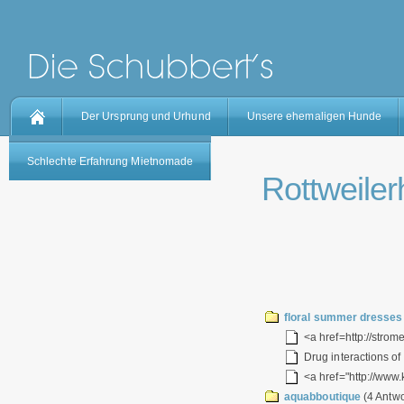
Der Ursprung und Urhund
Unsere ehemaligen Hunde
Schlechte Erfahrung Mietnomade
Rottweilerh
floral summer dresses
<a href=http://strome
Drug interactions of
<a href="http://www.
aquabboutique
(4 Antwo