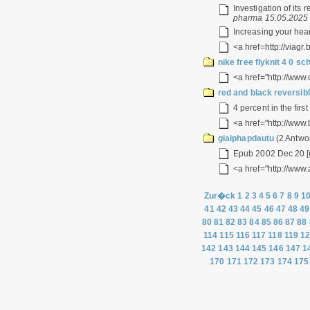
Investigation of its 
pharma 15.05.2025 
Increasing your heart
<a href=http://viagr
nike free flyknit 4 0 s
<a href="http://www
red and black reversib
4 percent in the firs
<a href="http://www.
giaiphapdautu
(2 Antwor
Epub 2002 Dec 20 [ur
<a href="http://www.
Zur�ck
1
2
3
4
5
6
7
8
9
1
41
42
43
44
45
46
47
48
49
80
81
82
83
84
85
86
87
88
114
115
116
117
118
119
1
142
143
144
145
146
147
1
170
171
172
173
174
175