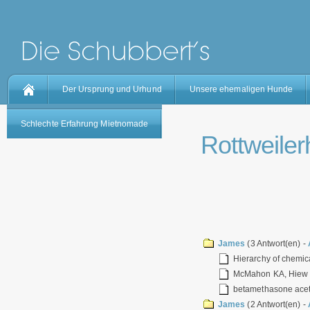
Der Ursprung und Urhund
Unsere ehemaligen Hunde
Schlechte Erfahrung Mietnomade
Rottweilerh
James
(3 Antwort(en) -
Hierarchy of chemic
McMahon KA, Hiew SY
betamethasone ace
James
(2 Antwort(en) -