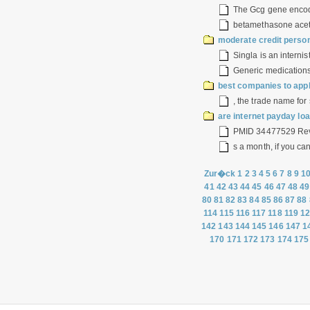
The Gcg gene encode
betamethasone ace
moderate credit person
Singla is an internist
Generic medications
best companies to appl
, the trade name for 
are internet payday loa
PMID 34477529 Revie
s a month, if you ca
Zur�ck
1
2
3
4
5
6
7
8
9
1
41
42
43
44
45
46
47
48
49
80
81
82
83
84
85
86
87
88
114
115
116
117
118
119
1
142
143
144
145
146
147
1
170
171
172
173
174
175