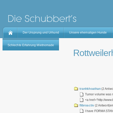
Der Ursprung und Urhund
Unsere ehemaligen Hunde
Schlechte Erfahrung Mietnomade
Rottweilerh
tranhkhoathan
(2 Antwo
Tumor volume was me
<a href="http://www.
flibroactiv
(2 Antwort(en
I have FORMA STAN on