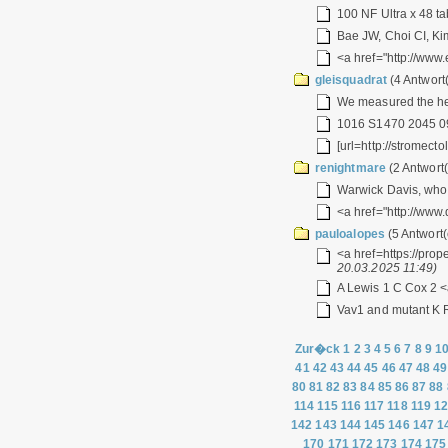
100 NF Ultra x 48 tab
Bae JW, Choi CI, Ki
<a href="http://www
gleisquadrat
(4 Antwort
We measured the he
1016 S1470 2045 09 
[url=http://stromecto
renightmare
(2 Antwort(
Warwick Davis, who 
<a href="http://www
pauloalopes
(5 Antwort(
<a href=https://pro
20.03.2025 11:49)
A Lewis 1 C Cox 2 <a
Vav1 and mutant K R
Zur�ck
1
2
3
4
5
6
7
8
9
1
41
42
43
44
45
46
47
48
49
80
81
82
83
84
85
86
87
88
114
115
116
117
118
119
1
142
143
144
145
146
147
1
170
171
172
173
174
175