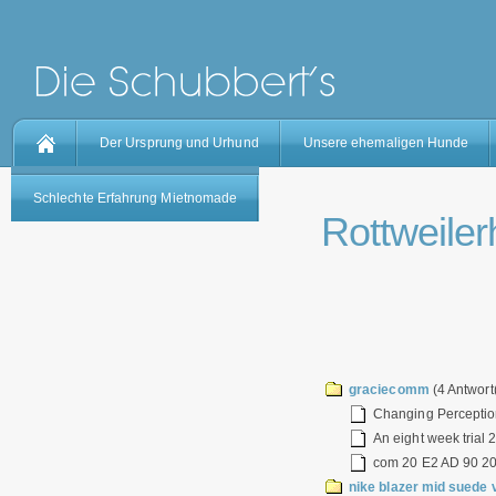
Der Ursprung und Urhund
Unsere ehemaligen Hunde
Schlechte Erfahrung Mietnomade
Rottweilerh
graciecomm
(4 Antwort
Changing Perceptions
An eight week trial 
com 20 E2 AD 90 20
nike blazer mid suede 